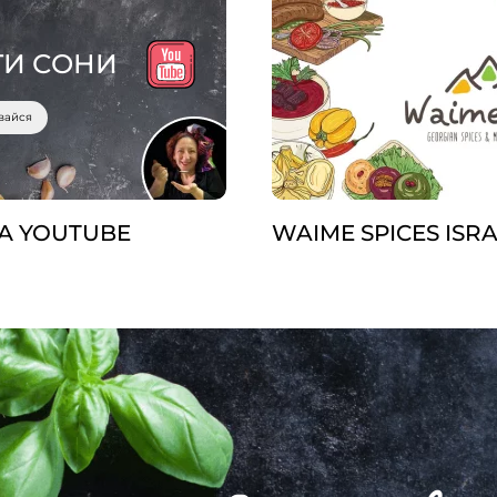
ТИ СОНИ
вайся
А YOUTUBE
WAIME SPICES ISR