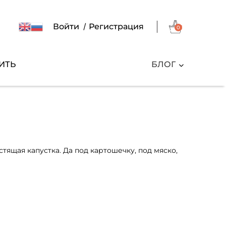
/
Войти
Регистрация
0
ИТЬ
БЛОГ
стящая капустка. Да под картошечку, под мяско,