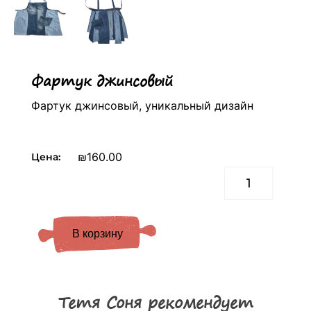
Фартук джинсовый
Фартук джинсовый, уникальный дизайн
₪
160.00
Цена:
Колич
товар
Фарт
джин
В корзину
Тетя Соня рекомендует